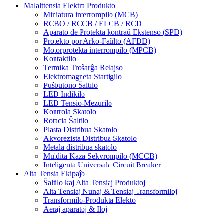
Malalttensia Elektra Produkto
Miniatura interrompilo (MCB)
RCBO / RCCB / ELCB / RCD
Aparato de Protekta kontraŭ Ekstenso (SPD)
Protekto por Arko-Faŭlto (AFDD)
Motorprotekta interrompilo (MPCB)
Kontaktilo
Termika Troŝarĝa Relajso
Elektromagneta Startigilo
Puŝbutono Ŝaltilo
LED Indikilo
LED Tensio-Mezurilo
Kontrola Skatolo
Rotacia Ŝaltilo
Plasta Distribua Skatolo
Akvorezista Distribua Skatolo
Metala distribua skatolo
Muldita Kaza Sekvrompilo (MCCB)
Inteligenta Universala Circuit Breaker
Alta Tensia Ekipaĵo
Ŝaltilo kaj Alta Tensiaj Produktoj
Alta Tensiaj Nunaj & Tensiaj Transformiloj
Transformilo-Produkta Elekto
Aeraj aparatoj & Iloj