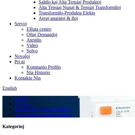
Ŝaltilo kaj Alta Tensiaj Produktoj
Alta Tensiaj Nunaj & Tensiaj Transformiloj
Transformilo-Produkta Elekto
Aeraj aparatoj & Iloj
Servoj
Elŝuta centro
Oftaj Demandoj
Atestilo
Video
Solvo
Novaĵoj
Pri ni
Kompanio Profilo
Nia Historio
Kontaktu Nin
English
Hejmo
Produktoj
Malalttensia Elektra Produkto
Akvorezista Distribua Skatolo
Kategorioj