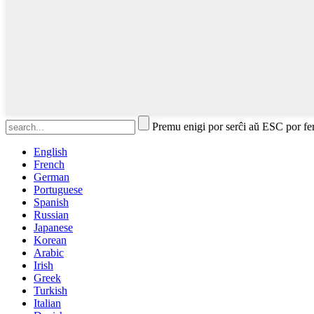
Premu enigi por serĉi aŭ ESC por fe
English
French
German
Portuguese
Spanish
Russian
Japanese
Korean
Arabic
Irish
Greek
Turkish
Italian