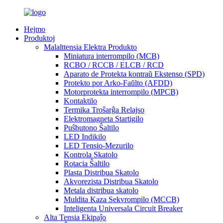
Hejmo
Produktoj
Malalttensia Elektra Produkto
Miniatura interrompilo (MCB)
RCBO / RCCB / ELCB / RCD
Aparato de Protekta kontraŭ Ekstenso (SPD)
Protekto por Arko-Faŭlto (AFDD)
Motorprotekta interrompilo (MPCB)
Kontaktilo
Termika Troŝarĝa Relajso
Elektromagneta Startigilo
Puŝbutono Ŝaltilo
LED Indikilo
LED Tensio-Mezurilo
Kontrola Skatolo
Rotacia Ŝaltilo
Plasta Distribua Skatolo
Akvorezista Distribua Skatolo
Metala distribua skatolo
Muldita Kaza Sekvrompilo (MCCB)
Inteligenta Universala Circuit Breaker
Alta Tensia Ekipaĵo