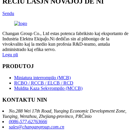
RECIU LASJN NOVAĴOJ DE NI
Sendu
Changan Group Co., Ltd estas potenca fabrikisto kaj eksportanto de
Industria Elektra Ekipaĵo.Ni dediĉas sin al plibonigo de la
vivokvalito kaj la medio kun profesia R&D-teamo, antaŭa
administrado kaj efika servo.
Legu pli
PRODUTOJ
Miniatura interrompilo (MCB)
RCBO / RCCB / ELCB / RCD
Muldita Kaza Sekvrompilo (MCCB)
KONTAKTU NIN
No.288 Wei 17th Road, Yueqing Economic Development Zone,
Yueqing, Wenzhou, Zhejiang-provinco, PRĈinio
0086-577-62763666
sales@changangroup.com.cn