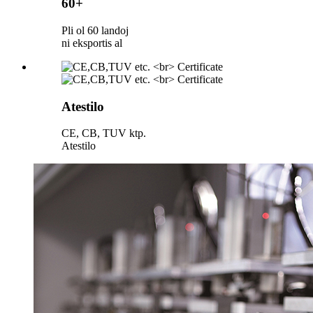
60+
Pli ol 60 landoj
ni eksportis al
Atestilo
CE, CB, TUV ktp.
Atestilo