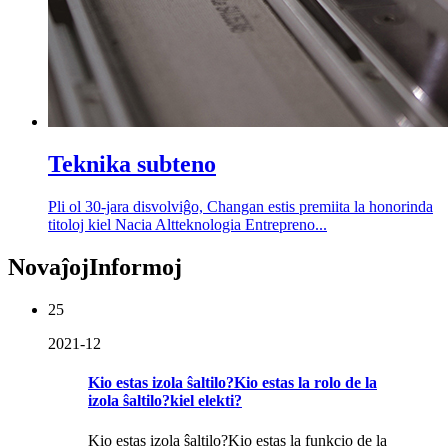
Teknika subteno
Pli ol 30-jara disvolviĝo, Changan estis premiita la honorinda
titoloj kiel Nacia Altteknologia Entrepreno...
Novaĵoj
Informoj
25
2021-12
Kio estas izola ŝaltilo?Kio estas la rolo de la
izola ŝaltilo?kiel elekti?
Kio estas izola ŝaltilo?Kio estas la funkcio de la