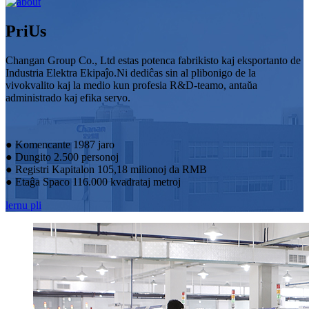
Pri
Us
Changan Group Co., Ltd estas potenca fabrikisto kaj eksportanto de
Industria Elektra Ekipaĵo.Ni dediĉas sin al plibonigo de la
vivokvalito kaj la medio kun profesia R&D-teamo, antaŭa
administrado kaj efika servo.
● Komencante 1987 jaro
● Dungito 2.500 personoj
● Registri Kapitalon 105,18 milionoj da RMB
● Etaĝa Spaco 116.000 kvadrataj metroj
lernu pli