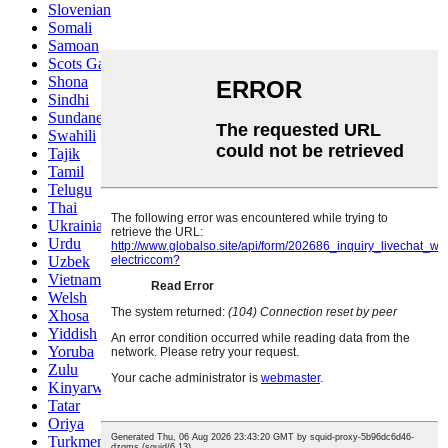
Slovenian
Somali
Samoan
Scots Gaelic
Shona
Sindhi
Sundanese
Swahili
Tajik
Tamil
Telugu
Thai
Ukrainian
Urdu
Uzbek
Vietnamese
Welsh
Xhosa
Yiddish
Yoruba
Zulu
Kinyarwanda
Tatar
Oriya
Turkmen