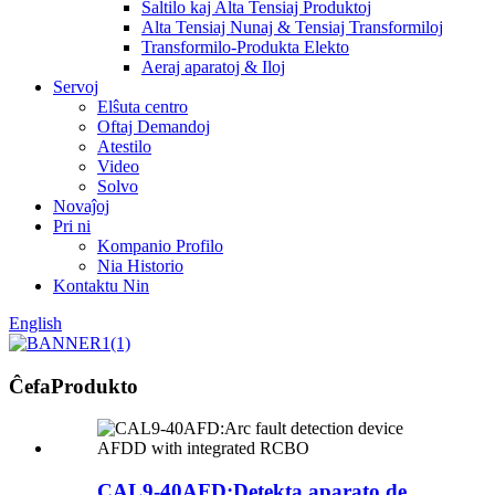
Ŝaltilo kaj Alta Tensiaj Produktoj
Alta Tensiaj Nunaj & Tensiaj Transformiloj
Transformilo-Produkta Elekto
Aeraj aparatoj & Iloj
Servoj
Elŝuta centro
Oftaj Demandoj
Atestilo
Video
Solvo
Novaĵoj
Pri ni
Kompanio Profilo
Nia Historio
Kontaktu Nin
English
Ĉefa
Produkto
CAL9-40AFD:Detekta aparato de