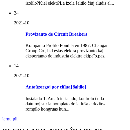
izolilo?Kiel elekti?La izola ŝaltilo ĉiuj aludis al...
24
2021-10
Provizanto de Circuit Breakers
Kompanio Profilo Fondita en 1987, Changan
Group Co.,Ltd estas elektra provizanto kaj
eksportanto de industria elektra ekipaĵo.pas...
14
2021-10
Antaŭzorgoj por elfluaj ŝaltiloj
Instalado 1. Antaŭ instalado, kontrolu ĉu la
datumoj sur la nomplato de la fuŝa cirkvito-
rompilo kongruas kun...
lernu pli