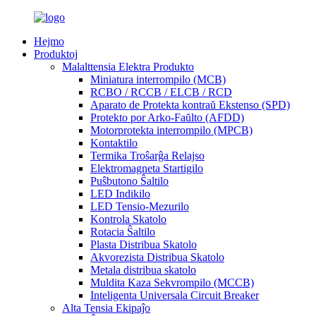
Hejmo
Produktoj
Malalttensia Elektra Produkto
Miniatura interrompilo (MCB)
RCBO / RCCB / ELCB / RCD
Aparato de Protekta kontraŭ Ekstenso (SPD)
Protekto por Arko-Faŭlto (AFDD)
Motorprotekta interrompilo (MPCB)
Kontaktilo
Termika Troŝarĝa Relajso
Elektromagneta Startigilo
Puŝbutono Ŝaltilo
LED Indikilo
LED Tensio-Mezurilo
Kontrola Skatolo
Rotacia Ŝaltilo
Plasta Distribua Skatolo
Akvorezista Distribua Skatolo
Metala distribua skatolo
Muldita Kaza Sekvrompilo (MCCB)
Inteligenta Universala Circuit Breaker
Alta Tensia Ekipaĵo